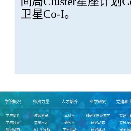
间局Cluster星座计划
卫星Co-I。
学院概况
师资力量
人才培养
科学研究
党建和
学院简介
教师名录
本科生
科研团队及方向
党建工
学院领导
杰出人才
研究生
研究动态
党风廉
组织机构
博士生导师
学生活动
研究基地
安全稳