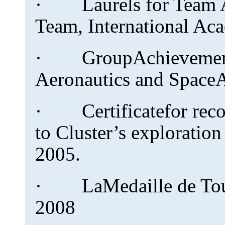
· Laurels for Team Ac
Team, International A
· GroupAchievement A
Aeronautics and SpaceA
· Certificatefor recog
to Cluster’s explorati
2005.
· LaMedaille de Tou
2008