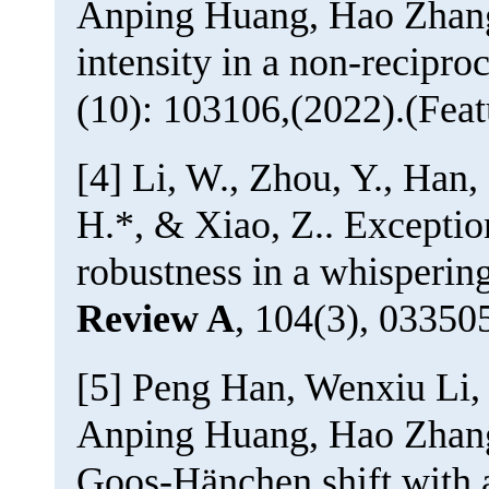
Anping Huang, Hao Zhang
intensity in a non-recipro
(10): 103106,(2022).(Feat
[4] Li, W., Zhou, Y., Han,
H.*, & Xiao, Z.. Exceptio
robustness in a whisperin
Review A
, 104(3), 03350
[5] Peng Han, Wenxiu Li,
Anping Huang, Hao Zhang*
Goos-Hänchen shift with 