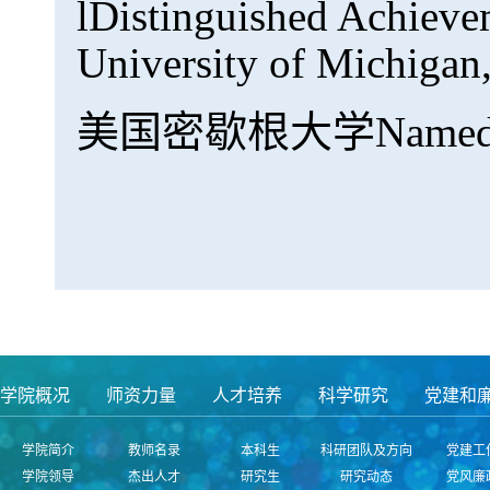
l
Distinguished Achieve
University of Michigan
美国密歇根大学Named Dean
学院概况
师资力量
人才培养
科学研究
党建和
学院简介
教师名录
本科生
科研团队及方向
党建工
学院领导
杰出人才
研究生
研究动态
党风廉