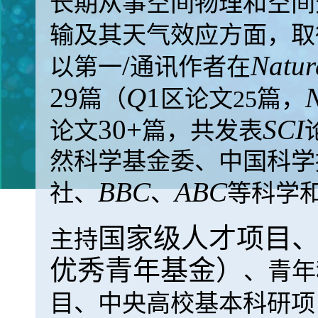
长期从事空间物理和空间
输及其天气效应方面，取
/
Natur
以第一
通讯作者在
29
Q
1
N
篇（
区论文
25
篇，
30+
SCI
论文
篇，共发表
然科学基金委、中国科学
BBC
ABC
社、
、
等科学
国家级人才项目
主持
优秀青年基金）
、青年
目、中央高校基本科研项