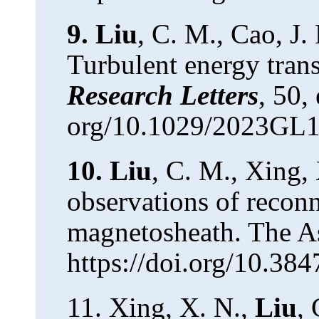
9.
Liu
, C. M., Cao, J.
Turbulent energy trans
Research Letters
, 50,
org/10.1029/2023GL
10.
Liu
, C. M., Xing, 
observations of reconn
magnetosheath. The As
https://doi.org/10.38
11.
Xing, X. N.,
Liu
,