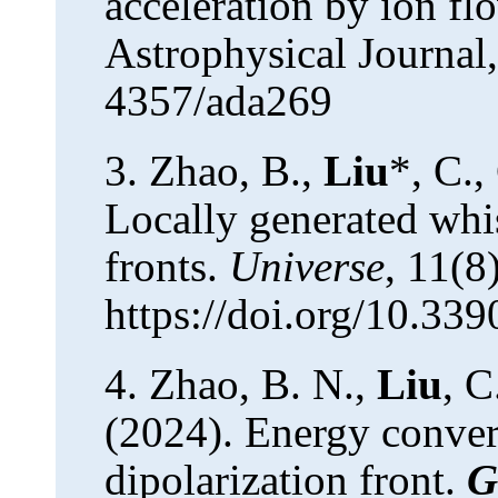
acceleration by ion fl
Astrophysical Journal,
4357/ada269
3.
Zhao, B.,
Liu
*, C.,
Locally generated whi
fronts.
Universe
, 11(8
https://doi.org/10.33
4.
Zhao, B. N.,
Liu
, C
(2024). Energy conver
dipolarization front.
G