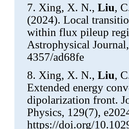
7.
Xing, X. N.,
Liu
, C
(2024). Local transitio
within flux pileup reg
Astrophysical Journal,
4357/ad68fe
8.
Xing, X. N.,
Liu
, C
Extended energy conve
dipolarization front. 
Physics, 129(7), e20
https://doi.org/10.1