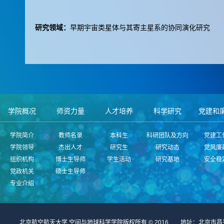
研究领域：
早期宇宙类星体与其寄主星系的协同演化研究
学院概况
师资力量
人才培养
科学研究
党建和
学院简介
教师名录
本科生
科研团队及方向
党建工
学院领导
杰出人才
研究生
研究动态
党风廉
组织机构
博士生导师
学生活动
研究基地
安全稳
党政机关
硕士生导师
专业介绍
北京航空航天大学 空间与地球科学学院版权所有 © 2016 地址：北京市昌平