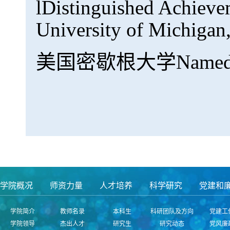
l
Distinguished Achieve
University of Michigan
美国密歇根大学Named Dean
学院概况
师资力量
人才培养
科学研究
党建和
学院简介
教师名录
本科生
科研团队及方向
党建工
学院领导
杰出人才
研究生
研究动态
党风廉