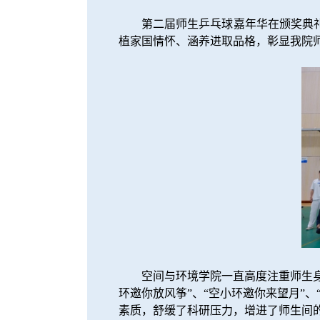
第二届师生乒乓球嘉年华在颁奖典
植家国情怀、涵养进取品格，彰显我院
空间与环境学院一直高度注重师生身
环邀你放风筝”、“空小环邀你来望月”
素质，舒缓了科研压力，增进了师生间