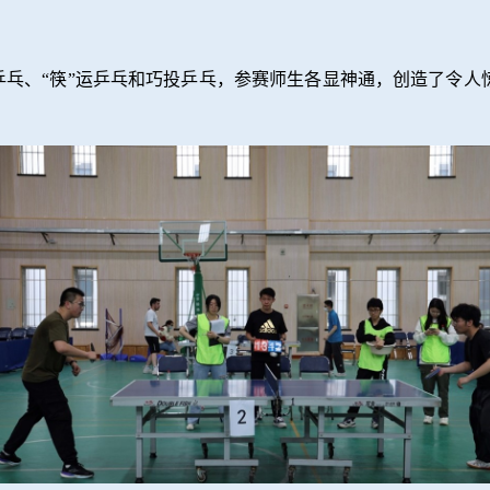
乒乓、“筷”运乒乓和巧投乒乓，参赛师生各显神通，创造了令