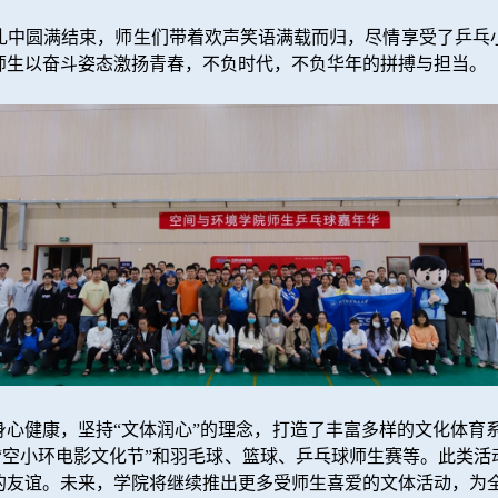
礼中圆满结束，师生们带着欢声笑语满载而归，尽情享受了乒乓
师生以奋斗姿态激扬青春，不负时代，不负华年的拼搏与担当。
心健康，坚持“文体润心”的理念，打造了丰富多样的文化体育系
、“空小环电影文化节”和羽毛球、篮球、乒乓球师生赛等。此类
的友谊。未来，学院将继续推出更多受师生喜爱的文体活动，为