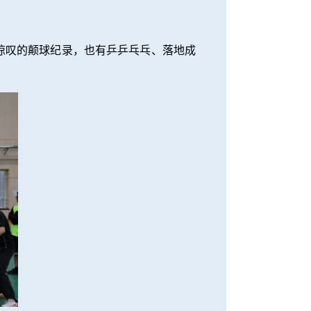
人惊叹的颠球纪录，也有乒乒乓乓、落地成