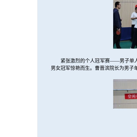
紧张激烈的个人冠军赛——男子单
男女冠军惊艳而生。曹晋滨院长为男子