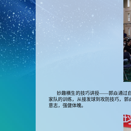
妙趣横生的技巧讲授——郭焱通过
家队的训练，从接发球到攻防技巧，郭
意志，强健体魄。