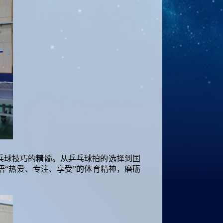
乓球技巧的精髓。从乒乓球拍的选择到国
“热爱、专注、享受”的体育精神，磨砺