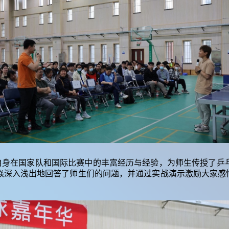
自身在国家队和国际比赛中的丰富经历与经验，为师生传授了乒
焱深入浅出地回答了师生们的问题，并通过实战演示激励大家感悟