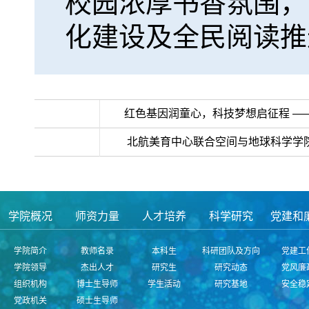
校园浓厚书香氛围，
化建设及全民阅读推
>>上一条：
红色基因润童心，科技梦想启征程 —
< <下一条：
北航美育中心联合空间与地球科学学
学院概况
师资力量
人才培养
科学研究
党建和
学院简介
教师名录
本科生
科研团队及方向
党建工
学院领导
杰出人才
研究生
研究动态
党风廉
组织机构
博士生导师
学生活动
研究基地
安全稳
党政机关
硕士生导师