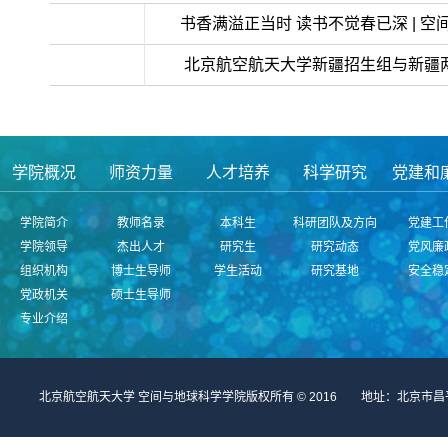
>>上一条：
书香满溢正当时 读书不觉春已深 | 
< <下一条：
北京航空航天大学新疆招生组与新疆
学院概况
师资力量
人才培养
科学研究
党建和
学院简介
教师名录
本科生
科研团队及方向
党建工
学院领导
杰出人才
研究生
研究动态
党风廉
组织机构
博士生导师
学生活动
研究基地
安全稳
党政机关
硕士生导师
专业介绍
北京航空航天大学 空间与地球科学学院版权所有 © 2016 地址：北京市昌平