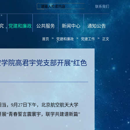
联系我们
究
党建和廉政
公共服务
新闻中心
通知公告
>
>
>
首页
党建和廉政
党建工作
正文
学院高君宇党支部开展“红色
当，9月27日下午，北京航空航天大学
展“青春誓言震寰宇，联学共建谱新篇”