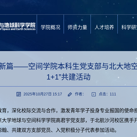
学院概况
师资力量
人才培养
科学研
谱新篇——空间学院本科生党支部与北大地空
1+1”共建活动
2025年10月27日 15:17
作者：
点击：
111
教育
，深化校际交流与合作，激发青年学子投身专业报国的使命担
京大学地球与空间科学学院高君宇党支部，于北航沙河校区携手开
聪翰、共建双方支部党员、入党积极分子代表参加活动。