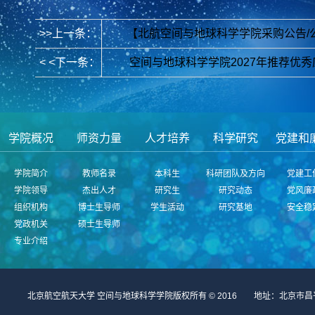
>>上一条：
【北航空间与地球科学学院采购公告/
< <下一条：
空间与地球科学学院2027年推荐优
学院概况
师资力量
人才培养
科学研究
党建和
学院简介
教师名录
本科生
科研团队及方向
党建工
学院领导
杰出人才
研究生
研究动态
党风廉
组织机构
博士生导师
学生活动
研究基地
安全稳
党政机关
硕士生导师
专业介绍
北京航空航天大学 空间与地球科学学院版权所有 © 2016 地址：北京市昌平