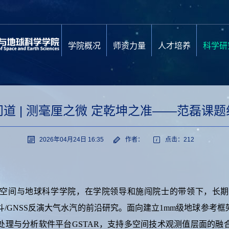
学院概况
师资力量
人才培养
科学研
道 | 测毫厘之微 定乾坤之准——范磊课
2026年04月24日 16:35
作者：
点击：
212
空间与地球科学学院，在学院领导和施闯院士的带领下，长期
、北斗/GNSS反演大气水汽的前沿研究。面向建立1mm级地球参
处理与分析软件平台GSTAR，支持多空间技术观测值层面的融