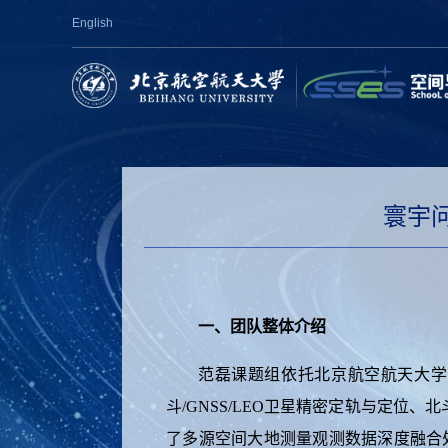
English
寰宇问
一、团队整体介绍
范磊课题组依托北京航空航天大学
斗/GNSS/LEO卫星精密定轨与定位
了多源空间大地测量观测数据深度融合