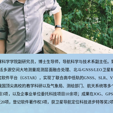
球科学学院副研究员，博士生导师，导航科学与技术系副主任。
多源空间大地测量观测层面融合处理、北斗/GNSS/LEO卫星精
件平台（GSTAR），实现了联合高中低轨的GNSS、SLR、
我国顶尖高校的教学科研以及气象局、测绘部门、航天系统等多
，以及企事业单位委托科技项目10余项；成果在JOG、GPSS、IEE
利近20项，登记软件著作权3项，获卫星导航定位科技进步特等奖2