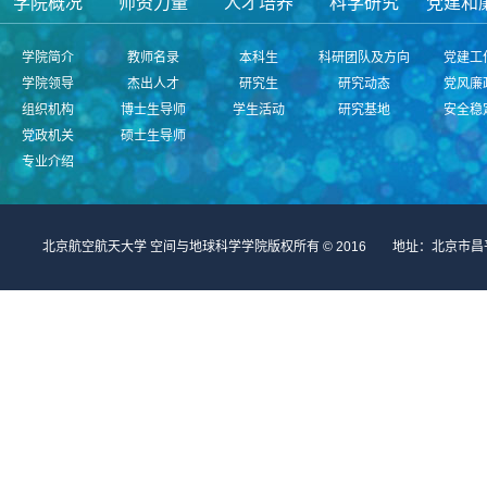
学院概况
师资力量
人才培养
科学研究
党建和
学院简介
教师名录
本科生
科研团队及方向
党建工
学院领导
杰出人才
研究生
研究动态
党风廉
组织机构
博士生导师
学生活动
研究基地
安全稳
党政机关
硕士生导师
专业介绍
北京航空航天大学 空间与地球科学学院版权所有 © 2016 地址：北京市昌平