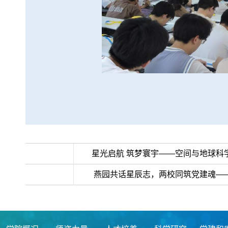
>>上一条：
星光启航 筑梦寰宇——空间与地球科学
< <下一条：
燕园共话星辰志，两校同筑党建魂—